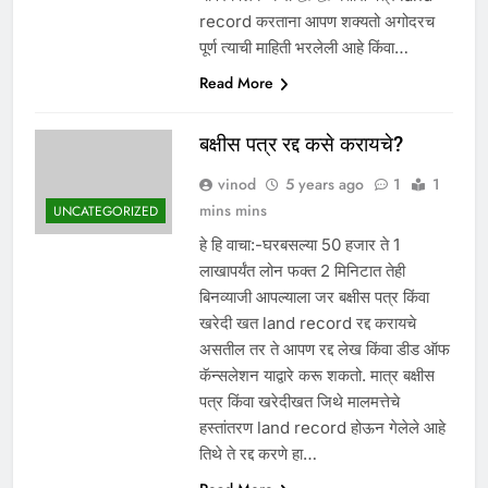
record करताना आपण शक्यतो अगोदरच
पूर्ण त्याची माहिती भरलेली आहे किंवा…
Read More
बक्षीस पत्र रद्द कसे करायचे?
vinod
5 years ago
1
1
mins mins
UNCATEGORIZED
हे हि वाचा:-घरबसल्या 50 हजार ते 1
लाखापर्यंत लोन फक्त 2 मिनिटात तेही
बिनव्याजी आपल्याला जर बक्षीस पत्र किंवा
खरेदी खत land record रद्द करायचे
असतील तर ते आपण रद्द लेख किंवा डीड ऑफ
कॅन्सलेशन याद्वारे करू शकतो. मात्र बक्षीस
पत्र किंवा खरेदीखत जिथे मालमत्तेचे
हस्तांतरण land record होऊन गेलेले आहे
तिथे ते रद्द करणे हा…