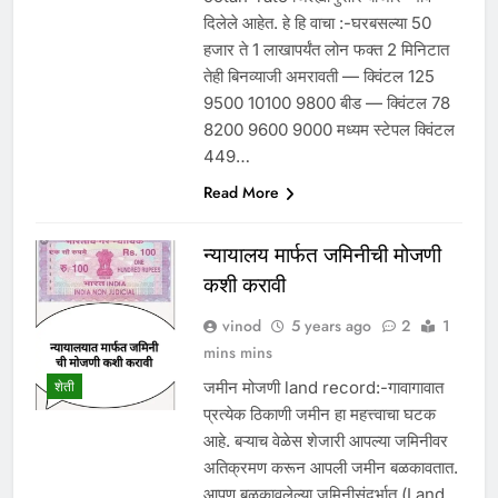
दिलेले आहेत. हे हि वाचा :-घरबसल्या 50
हजार ते 1 लाखापर्यंत लोन फक्त 2 मिनिटात
तेही बिनव्याजी अमरावती — क्विंटल 125
9500 10100 9800 बीड — क्विंटल 78
8200 9600 9000 मध्यम स्टेपल क्विंटल
449…
Read More
न्यायालय मार्फत जमिनीची मोजणी
कशी करावी
vinod
5 years ago
2
1
mins mins
जमीन मोजणी land record:-गावागावात
शेती
प्रत्येक ठिकाणी जमीन हा महत्त्वाचा घटक
आहे. बऱ्याच वेळेस शेजारी आपल्या जमिनीवर
अतिक्रमण करून आपली जमीन बळकावतात.
आपण बळकावलेल्या जमिनीसंदर्भात (Land