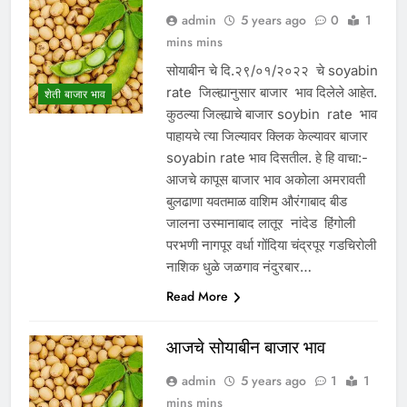
admin
5 years ago
0
1
mins mins
सोयाबीन चे दि.२९/०१/२०२२ चे soyabin
rate जिल्ह्यानुसार बाजार भाव दिलेले आहेत.
शेती बाजार भाव
कुठल्या जिल्ह्याचे बाजार soybin rate भाव
पाहायचे त्या जिल्यावर क्लिक केल्यावर बाजार
soyabin rate भाव दिसतील. हे हि वाचा:-
आजचे कापूस बाजार भाव अकोला अमरावती
बुलढाणा यवतमाळ वाशिम औरंगाबाद बीड
जालना उस्मानाबाद लातूर नांदेड हिंगोली
परभणी नागपूर वर्धा गोंदिया चंद्रपूर गडचिरोली
नाशिक धुळे जळगाव नंदुरबार…
Read More
आजचे सोयाबीन बाजार भाव
admin
5 years ago
1
1
mins mins