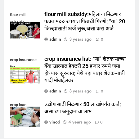
flour mill subsidy:महिलांना मिळणार
flour mill
फक्त ५०० रुपयात पिठाची गिरणी; “या” 20
subsidy
जिल्ह्यासाठी अर्ज सुरू,असा करा अर्ज
admin
3 years ago
0
crop insurance list: “या” शेतकऱ्याच्या
crop insurance
बँक खात्यात हेक्टरी 25 हजार रुपये जमा
list
होण्यास सुरुवात; येथे पहा पात्र शेतकऱ्याची
यादी मोबाईलवर
admin
3 years ago
0
उद्योगासाठी मिळणार 50 लाखांपर्यंत कर्ज;
crop loan
असा घ्या अनुदानाचा लाभ
vinod
4 years ago
0