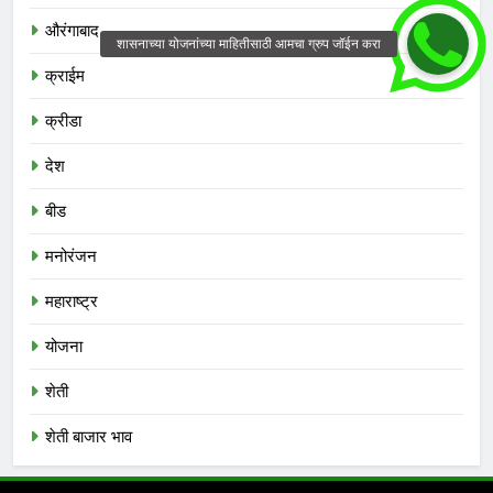
औरंगाबाद
क्राईम
क्रीडा
देश
बीड
मनोरंजन
महाराष्ट्र
योजना
शेती
शेती बाजार भाव