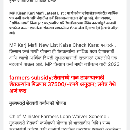
इतर सामाजिक आर्थिक घटक.
MP Kisan Karj Mafi Latest List : या योजनेचा उद्देश शेतकऱ्यांवरील आर्थिक
भार कमी करणे आणि देशातील कृषी विकासाला चालना देणे हा आहे. पीक अपयश,
नैसर्गिक आपत्ती किंवा इतर अप्रत्याशित परिस्थितींसारख्या विविध कारणांमुळे कर्जाची
परतफेड करू न शकलेल्या संकटात सापडलेल्या शेतकऱ्यांना दिलासा देणे हे त्याचे उद्दिष्ट
आहे.
MP Karj Mafi New List Kaise Check Kare: एकंदरीत,
किसान कर्ज माफी योजना ही शेतकऱ्यांना आर्थिक मदत देण्यासाठी
आणि त्यांची आर्थिक स्थिती सुधारण्यासाठी सरकारने उचललेले एक
महत्त्वाचे पाऊल आहे. MP किसान कर्ज माफी नवीनतम यादी 2023
farmers subsidy:शेतामध्ये गाळ टाकण्यासाठी
शेतकऱ्यांना मिळणार 37500/-रुपये अनुदान; लगेच येथे
अर्ज करा
मुख्यमंत्री शेतकरी कर्जमाफी योजना
Chief Minister Farmers Loan Waiver Scheme :
मुख्यमंत्री शेतकरी कर्जमाफी योजना ही भारतातील विविध राज्य
सरकारांनी त्यांच्या कृषी कर्जाची परतफेड करण्यास असमर्थ असलेल्या