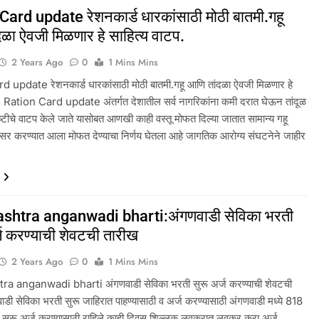
Card update रेशनकार्ड धारकांसाठी मोठी बातमी.गहू
ळा ऐवजी मिळणार हे साहित्य वाटप.
2 Years Ago
0
1 Mins Mins
 update रेशनकार्ड धारकांसाठी मोठी बातमी.गहू आणि तांदळा ऐवजी मिळणार हे
प. Ration Card update अंतर्गत देशातील सर्व नागरिकांना कमी दरात घेऊन तांदूळ
टीचे वाटप केले जाते यासोबत आणखी काही वस्तू मोफत दिल्या जातात सामान्य गहू
 सर करण्यात आला मोफत देण्याचा निर्णय घेतला आहे जागतिक आरोग्य संघटनेने जाहीर
shtra anganwadi bharti:अंगणवाडी सेविका भरती
्ज करण्याची शेवटची तारीख
2 Years Ago
0
1 Mins Mins
a anganwadi bharti अंगणवाडी सेविका भरती सुरू अर्ज करण्याची शेवटची
डी सेविका भरती सुरू जाहिरात पाहण्यासाठी व अर्ज करण्यासाठी अंगणवाडी मध्ये 818
ी सुरू अर्ज करण्यासाठी राहिले काही दिवस शिल्लक लवकरात लवकर करा अर्ज