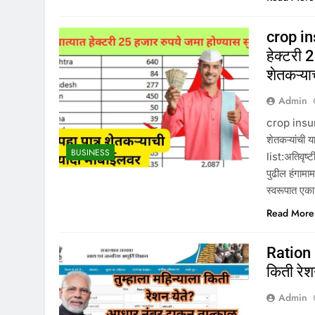
crop ins
हेक्टरी 
शेतकऱ्या
Admin
crop insura
शेतकऱ्यांच
BUSINESS
list:अतिवृष्
पुढील हंगामा
स्वरूपात एका
Read More
Ration 
किती रेश
Admin