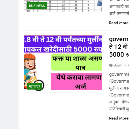
BUSINESS
अंगणवाडी मध्
अर्ज करण्या
Read More
governm
ते 12 वी
5000 रुप
Admin
government
(Goverment 
महाराष्ट्र
मुलींना सायक
(Goverment
अनुदान दे
योजेनेसाठी क
Read More