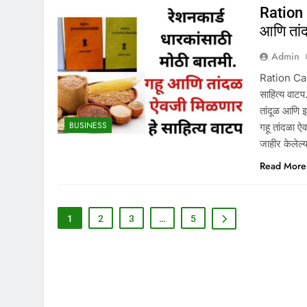
Ration 
आणि तांद
Admin
Ration Card
साहित्य वाट
तांदूळ आणि इ
BUSINESS
गहू तांदळा 
जाहीर केलेल
Read More
1
2
3
…
5