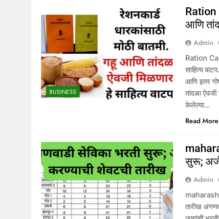
Ration 
आणि तांद
Admin
Ration Card
साहित्य वाट
आणि इतर गोष्
BUSINESS
तांदळा ऐवजी
केलेल्या…
Read More
mahara
सुरू; अर
Admin
maharashtr
तारीख अंगणवा
जागांची भरत