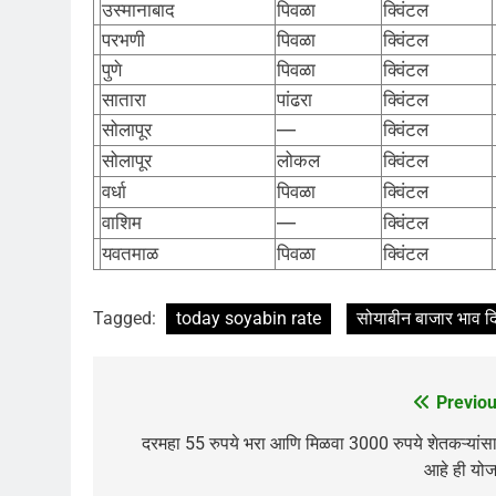
उस्मानाबाद
पिवळा
क्विंटल
परभणी
पिवळा
क्विंटल
पुणे
पिवळा
क्विंटल
सातारा
पांढरा
क्विंटल
सोलापूर
—
क्विंटल
सोलापूर
लोकल
क्विंटल
वर्धा
पिवळा
क्विंटल
वाशिम
—
क्विंटल
यवतमाळ
पिवळा
क्विंटल
Tagged:
today soyabin rate
सोयाबीन बाजार भाव
Previou
Post
navigation
दरमहा 55 रुपये भरा आणि मिळवा 3000 रुपये शेतकऱ्यांस
आहे ही यो