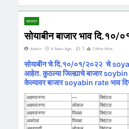
महाराष्ट्र
सोयाबीन बाजार भाव दि.१०/
1
Admin
4 Years Ago
1 Mins Mins
सोयाबीन चे दि.१०/०१/२०२२ चे
soya
आहेत. कुठल्या जिल्ह्याचे बाजार soybin
केल्यावर बाजार soyabin
rate
भाव दि
अहमदनगर
—
क्विंटल
अहमदनगर
लोकल
क्विंटल
अहमदनगर
पिवळा
क्विंटल
अकोला
पिवळा
क्विंटल
अमरावती
लोकल
क्विंटल