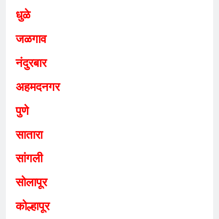
धुळे
जळगाव
नंदुरबार
अहमदनगर
पुणे
सातारा
सांगली
सोलापूर
कोल्हापूर