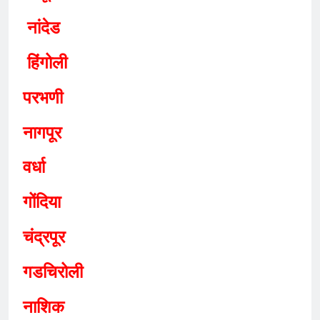
नांदे
ड
हिंगोली
परभणी
नागपूर
वर्धा
गोंदिया
चंद्र
पूर
गडचिरोली
नाशिक