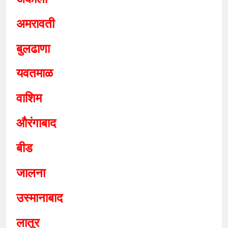
अमरावती
बुलढाणा
यवतमाळ
वाशिम
औरंगाबाद
बीड
जालना
उस्मानाबाद
लातूर