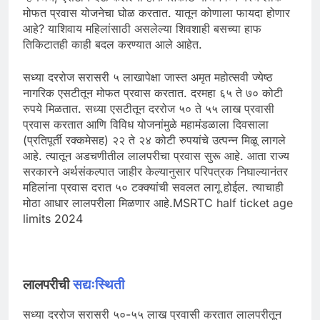
मोफत प्रवास योजनेचा घोळ करतात. यातून कोणाला फायदा होणार
आहे? याशिवाय महिलांसाठी असलेल्या शिवशाही बसच्या हाफ
तिकिटातही काही बदल करण्यात आले आहेत.
सध्या दररोज सरासरी ५ लाखापेक्षा जास्त अमृत महोत्सवी ज्येष्ठ
नागरिक एसटीतून मोफत प्रवास करतात. दरमहा ६५ ते ७० कोटी
रुपये मिळतात. सध्या एसटीतून दररोज ५० ते ५५ लाख प्रवासी
प्रवास करतात आणि विविध योजनांमुळे महामंडळाला दिवसाला
(प्रतिपूर्ती रक्कमेसह) २२ ते २४ कोटी रुपयांचे उत्पन्न मिळू लागले
आहे. त्यातून अडचणीतील लालपरीचा प्रवास सुरू आहे. आता राज्य
सरकारने अर्थसंकल्पात जाहीर केल्यानुसार परिपत्रक निघाल्यानंतर
महिलांना प्रवास दरात ५० टक्क्यांची सवलत लागू होईल. त्याचाही
मोठा आधार लालपरीला मिळणार आहे.MSRTC half ticket age
limits 2024
लालपरीची
सद्यःस्थिती
सध्या दररोज सरासरी ५०-५५ लाख प्रवासी करतात लालपरीतून