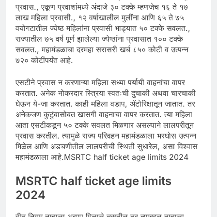
प्रवास., एकूण प्रवाशांमध्ये अंदाजे ३० टक्के म्हणजेच १६ ते १७
लाख महिला प्रवासी., १२ वर्षाखालील मुलींना आणि ६५ ते ७५
वयोगटातील ज्येष्ठ महिलांना प्रवासी भाड्यात ५० टक्के सवलत.,
राज्यातील ७५ वर्ष पूर्ण झालेल्या ज्येष्ठांना प्रवासात १०० टक्के
सवलत., महामंडळाचा दरमहा सरासरी खर्च ८५० कोटी व उत्पन्न
७२० कोटींपर्यंत आहे.
एसटीने प्रवास न करणाऱ्या महिला सध्या पर्यायी वाहनांचा वापर
करतात. अनेक नोकरदार स्त्रिया स्वतःची दुचाकी अथवा चारचाकी
घेऊन ये-जा करतात. काही महिला वडाप, ॲटोरिक्षातून जातात. तर
अनेकजण कुटुंबासोबत खासगी वाहनाचा वापर करतात. त्या महिला
आता एसटीकडून ५० टक्के सवलत मिळणार असल्याने लालपरीतून
प्रवास करतील. त्यामुळे राज्य परिवहन महामंडळाला भरघोस उत्पन्न
मिळेल आणि अडचणीतील लालपरीची स्थिती सुधारेल, असा विश्वास
महामंडळाला आहे.MSRTC half ticket age limits 2024
MSRTC half ticket age limits
2024
वीन नियम तुम्हाला अद्याप मिळाले नसतील तर त्याबद्दल तुम्हाला