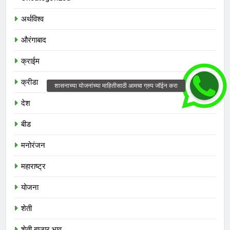
अर्थविश्व
औरंगाबाद
क्राईम
क्रीडा
देश
बीड
मनोरंजन
महाराष्ट्र
योजना
शेती
शेती बाजार भाव