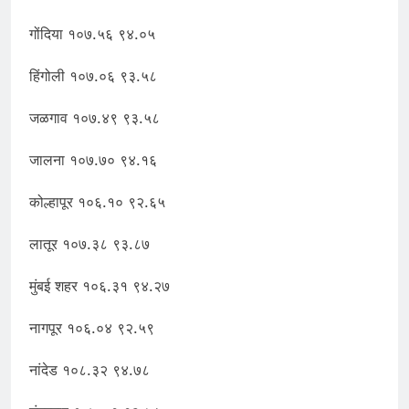
गोंदिया १०७.५६ ९४.०५
हिंगोली १०७.०६ ९३.५८
जळगाव १०७.४९ ९३.५८
जालना १०७.७० ९४.१६
कोल्हापूर १०६.१० ९२.६५
लातूर १०७.३८ ९३.८७
मुंबई शहर १०६.३१ ९४.२७
नागपूर १०६.०४ ९२.५९
नांदेड १०८.३२ ९४.७८