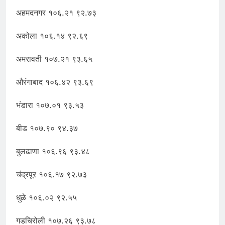
अहमदनगर १०६.२१ ९२.७३
अकोला १०६.१४ ९२.६९
अमरावती १०७.२१ ९३.६५
औरंगाबाद १०६.४२ ९३.६९
भंडारा १०७.०१ ९३.५३
बीड १०७.९० ९४.३७
बुलढाणा १०६.९६ ९३.४८
चंद्रपूर १०६.१७ ९२.७३
धुळे १०६.०२ ९२.५५
गडचिरोली १०७.२६ ९३.७८