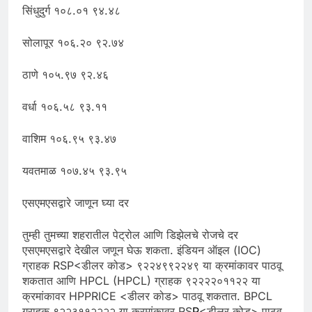
सिंधुदुर्ग १०८.०१ ९४.४८
सोलापूर १०६.२० ९२.७४
ठाणे १०५.९७ ९२.४६
वर्धा १०६.५८ ९३.११
वाशिम १०६.९५ ९३.४७
यवतमाळ १०७.४५ ९३.९५
एसएमएसद्वारे जाणून घ्या दर
तुम्ही तुमच्या शहरातील पेट्रोल आणि डिझेलचे रोजचे दर
एसएमएसद्वारे देखील जणून घेऊ शकता. इंडियन ऑइल (IOC)
ग्राहक RSP<डीलर कोड> ९२२४९९२२४९ या क्रमांकावर पाठवू
शकतात आणि HPCL (HPCL) ग्राहक ९२२२२०११२२ या
क्रमांकावर HPPRICE <डीलर कोड> पाठवू शकतात. BPCL
ग्राहक ९२२३११२२२२ या क्रमांकावर RS
P
<डीलर कोड> पाठवू