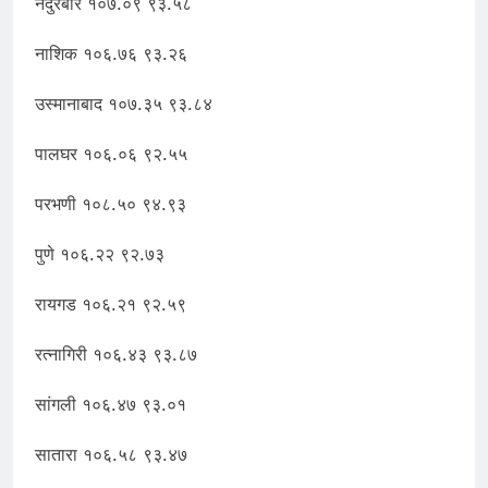
नंदुरबार १०७.०९ ९३.५८
नाशिक १०६.७६ ९३.२६
उस्मानाबाद १०७.३५ ९३.८४
पालघर १०६.०६ ९२.५५
परभणी १०८.५० ९४.९३
पुणे १०६.२२ ९२.७३
रायगड १०६.२१ ९२.५९
रत्नागिरी १०६.४३ ९३.८७
सांगली १०६.४७ ९३.०१
सातारा १०६.५८ ९३.४७