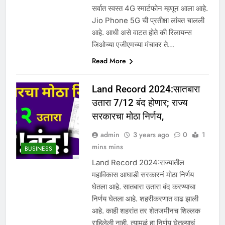
सर्वात स्वस्त 4G स्मार्टफोन म्हणून आला आहे.
Jio Phone 5G ची प्रतीक्षा लांबत चालली
आहे. आधी असे वाटत होते की रिलायन्स
जिओच्या एजीएमच्या मंचावर ते…
Read More
Land Record 2024:सातबारा
उतारा 7/12 बंद होणार; राज्य
सरकारचा मोठा निर्णय,
admin
3 years ago
0
1
mins mins
BUSINESS
Land Record 2024:राज्यातील
महाविकास आघाडी सरकारनं मोठा निर्णय
घेतला आहे. सातबारा उतारा बंद करण्याचा
निर्णय घेतला आहे. शहरीकरणात वाढ झाली
आहे. काही शहरांत तर शेतजमीनच शिल्लक
राहिलेली नाही. त्यामुळं हा निर्णय घेतल्याचं