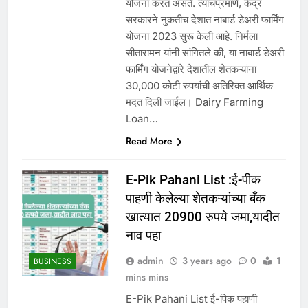
योजना करत असते. त्याचप्रमाणे, केंद्र
सरकारने नुकतीच देशात नाबार्ड डेअरी फार्मिंग
योजना 2023 सुरू केली आहे. निर्मला
सीतारामन यांनी सांगितले की, या नाबार्ड डेअरी
फार्मिंग योजनेद्वारे देशातील शेतकऱ्यांना
30,000 कोटी रुपयांची अतिरिक्त आर्थिक
मदत दिली जाईल। Dairy Farming
Loan…
Read More
E-Pik Pahani List :ई-पीक
पाहणी केलेल्या शेतकऱ्यांच्या बँक
खात्यात 20900 रुपये जमा,यादीत
नाव पहा
admin
3 years ago
0
1
BUSINESS
mins mins
E-Pik Pahani List ई-पिक पहाणी