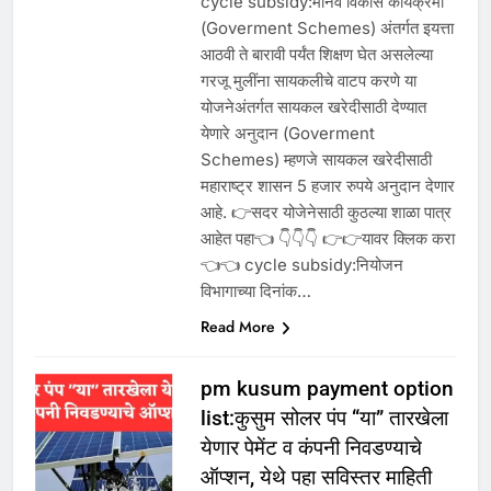
cycle subsidy:मानव विकास कार्यक्रमा
(Goverment Schemes) अंतर्गत इयत्ता
आठवी ते बारावी पर्यंत शिक्षण घेत असलेल्या
गरजू मुलींना सायकलीचे वाटप करणे या
योजनेअंतर्गत सायकल खरेदीसाठी देण्यात
येणारे अनुदान (Goverment
Schemes) म्हणजे सायकल खरेदीसाठी
महाराष्ट्र शासन 5 हजार रुपये अनुदान देणार
आहे. 👉सदर योजेनेसाठी कुठल्या शाळा पात्र
आहेत पहा👈 👇👇👇 👉👉यावर क्लिक करा
👈👈 cycle subsidy:नियोजन
विभागाच्या दिनांक…
Read More
pm kusum payment option
list:कुसुम सोलर पंप “या” तारखेला
येणार पेमेंट व कंपनी निवडण्याचे
ऑप्शन, येथे पहा सविस्तर माहिती