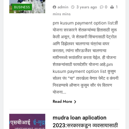
admin
3 years ago
0
1
BUSINESS
mins mins
pm kusum payment option list:ही
योजना सरकारने शेतकऱ्यांच्या हितासाठी सुरू
केली असून, जे शेतकरी सिंचनासाठी पेट्रोल
आणि डिझेलवर चालणाऱ्या यंत्रांचा वापर
करतात, त्यांना सौरऊर्जेवर चालणाऱ्या
मशीनमध्ये रूपांतरित करता येईल. ही योजना
शेतकऱ्यांसाठी फायदेशीर योजना आहे.pm
kusum payment option list कुसुम
सोलर पंप “या” तारखेला येणार पेमेंट व कंपनी
निवडण्याचे ऑप्शन कुसुम सौर पंप वितरण
योजना…
Read More
mudra loan aplication
2023:सरकारकडून व्यवसायासाठी