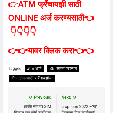
👉
ATM
फ्रँचायझी
साठी
ONLINE अर्ज करण्यसाठी
👈
👇👇👇👇
👉👉
यावर क्लिक करा
👈👈
Tagged:
atm आर्ज
SBI सोबत व्यवसाय
बँक एटीएमसाठी फ्रँचायझीचा
Previous:
Next:
Post
navigation
आपके नाम पर SIM
crop loan 2022 –’या’
निकाल कर कोई फर्जीवाड़ा
जिल्ह्यात पिक कर्जासाठी