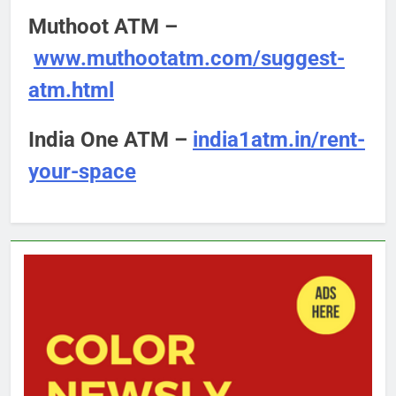
Muthoot ATM –
www.muthootatm.com/suggest-
atm.html
India One ATM –
india1atm.in/rent-
your-space