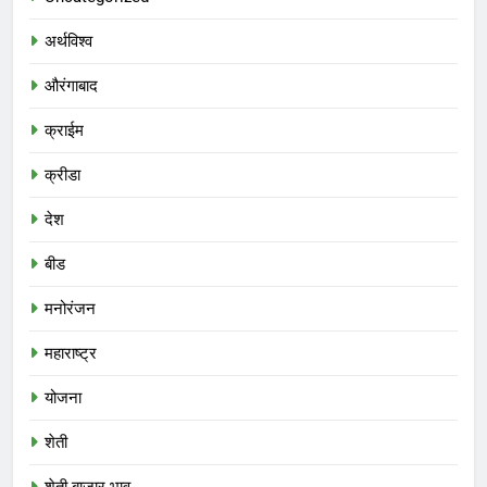
अर्थविश्व
औरंगाबाद
क्राईम
क्रीडा
देश
बीड
मनोरंजन
महाराष्ट्र
योजना
शेती
शेती बाजार भाव