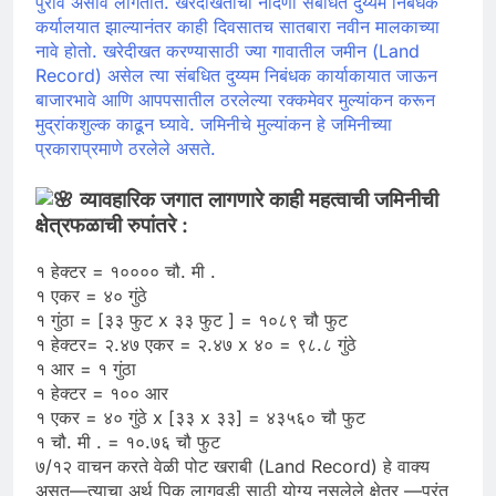
पुरावे असावे लागतात. खरेदीखताची नोंदणी संबंधित दुय्यम निबंधक
कर्यालयात झाल्यानंतर काही दिवसातच सातबारा नवीन मालकाच्या
नावे होतो. खरेदीखत करण्यासाठी ज्या गावातील जमीन (Land
Record) असेल त्या संबधित दुय्यम निबंधक कार्याकायात जाऊन
बाजारभावे आणि आपपसातील ठरलेल्या रक्कमेवर मुल्यांकन करून
मुद्रांकशुल्क काढून घ्यावे. जमिनीचे मुल्यांकन हे जमिनीच्या
प्रकाराप्रमाणे ठरलेले असते.
व्यावहारिक जगात लागणारे काही महत्वाची जमिनीची
क्षेत्रफळाची रुपांतरे :
१ हेक्टर = १०००० चौ. मी .
१ एकर = ४० गुंठे
१ गुंठा = [३३ फुट x ३३ फुट ] = १०८९ चौ फुट
१ हेक्टर= २.४७ एकर = २.४७ x ४० = ९८.८ गुंठे
१ आर = १ गुंठा
१ हेक्टर = १०० आर
१ एकर = ४० गुंठे x [३३ x ३३] = ४३५६० चौ फुट
१ चौ. मी . = १०.७६ चौ फुट
७/१२ वाचन करते वेळी पोट खराबी (Land Record) हे वाक्य
असत—त्याचा अर्थ पिक लागवडी साठी योग्य नसलेले क्षेत्र —परंतु