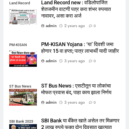
Land Record new : वडिलोपार्जित
Land Record
शेतजमीन वाटणी पत्र करा शंभर रुपयात
new
नावावर, असा करा अर्ज
admin
2 years ago
0
PM-KISAN Yojana : ‘या’ दिवशी जमा
PM-KISAN
होणार 15 वा हप्ता; पात्र लाभार्थी यादी जाहीर
Yojana
admin
3 years ago
0
ST Bus News : एसटीतून या लोकांचा
ST Bus News
मोफत प्रवास बंद, पाहा काय झाला निर्णय
admin
3 years ago
0
SBI Bank या बँकेत खाते असेल तर मिळणार
SBI Bank 2023
2 लाख रुपये फक्त दोन दिवसात खात्यात