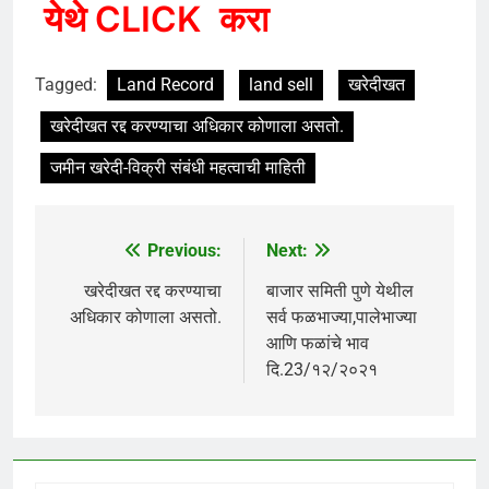
येथे CLICK करा
Tagged:
Land Record
land sell
खरेदीखत
खरेदीखत रद्द करण्याचा अधिकार कोणाला असतो.
जमीन खरेदी-विक्री संबंधी महत्वाची माहिती
Previous:
Next:
Post
navigation
खरेदीखत रद्द करण्याचा
बाजार समिती पुणे येथील
अधिकार कोणाला असतो.
सर्व फळभाज्या,पालेभाज्या
आणि फळांचे भाव
दि.23/१२/२०२१