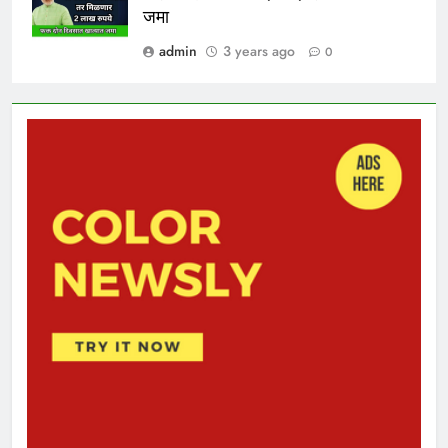
जमा
admin
3 years ago
0