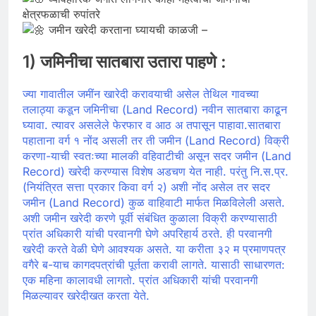
क्षेत्रफळाची रुपांतरे
जमीन खरेदी करताना घ्यायची काळजी –
1) जमिनीचा सातबारा उतारा पाहणे :
ज्या गावातील जमींन खारेदी करावयाची असेल तेथिल गावच्या
तलाठ्या कडून जमिनीचा (Land Record) नवीन सातबारा काढून
घ्यावा. त्यावर असलेले फेरफार व आठ अ तपासून पाहावा.
सातबारा
पहाताना वर्ग १ नोंद असली तर ती जमीन (Land Record) विक्री
करणा-याची स्वतःच्या मालकी वहिवाटीची असून सदर जमीन (Land
Record) खरेदी करण्यास विशेष अडचण येत नाही. परंतु नि.स.प्र.
(नियंत्रित सत्ता प्रकार किवा वर्ग २) अशी नोंद असेल तर सदर
जमीन (Land Record) कुळ वाहिवाटी मार्फत मिळविलेली असते.
अशी जमीन खरेदी करणे पूर्वी संबंधित कुळाला विक्री करण्यासाठी
प्रांत अधिकारी यांची परवानगी घेणे अपरिहार्य ठरते. ही परवानगी
खरेदी करते वेळी घेणे आवश्यक असते. या करीता ३२ म प्रमाणपत्र
वगैरे ब-याच कागदपत्रांची पूर्तता करावी लागते. यासाठी साधारणत:
एक महिना कालावधी लागतो. प्रांत अधिकारी यांची परवानगी
मिळल्यावर खरेदीखत करता येते.