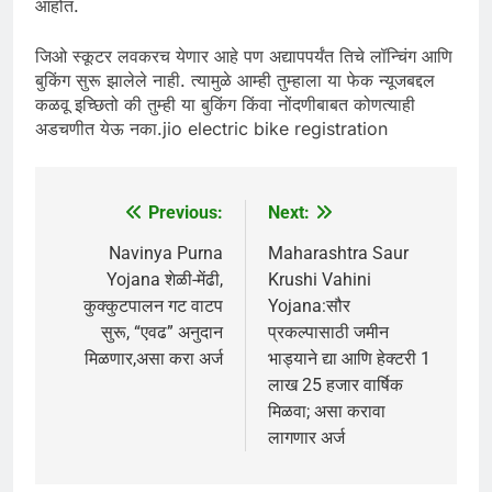
आहोत.
जिओ स्कूटर लवकरच येणार आहे पण अद्यापपर्यंत तिचे लॉन्चिंग आणि
बुकिंग सुरू झालेले नाही. त्यामुळे आम्ही तुम्हाला या फेक न्यूजबद्दल
कळवू इच्छितो की तुम्ही या बुकिंग किंवा नोंदणीबाबत कोणत्याही
अडचणीत येऊ नका.jio electric bike registration
Previous:
Next:
Post
navigation
Navinya Purna
Maharashtra Saur
Yojana शेळी-मेंढी,
Krushi Vahini
कुक्कुटपालन गट वाटप
Yojana:सौर
सुरू, “एवढ” अनुदान
प्रकल्पासाठी जमीन
मिळणार,असा करा अर्ज
भाड्याने द्या आणि हेक्टरी 1
लाख 25 हजार वार्षिक
मिळवा; असा करावा
लागणार अर्ज