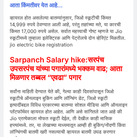
आता किंमतीवर येत आहे…
व्हायरल होत असलेल्या बातम्यांनुसार, जिओ स्कूटीची किंमत
14,999 रुपये ठेवण्यात आली आहे, परंतु तज्ञांच्या मते, या कारची
किंमत 17,000 रुपये असेल. सर्वात महत्त्वाची गोष्ट म्हणजे या Jio
स्कूटीमध्ये तुम्हाला इलेक्ट्रिक आणि पेट्रोलचे दोन व्हेरिएंट मिळतील.
jio electric bike registration
Sarpanch Salary hike:सरपंच
उपसरपंच यांच्या पगारांमध्ये भक्कम वाढ; आता
मिळणार तब्बल “एवढा” पगार
सर्वांना माहिती देण्यात येते की, गेल्या काही दिवसांपासून जिओ
स्कूटीचे ऑनलाइन बुकिंग आणि लॉन्चिंग डेट, जिओ स्कूटी
इत्यादींबद्दल विविध प्रकारच्या बातम्या सोशल मीडिया आणि ऑनलाइन
प्लॅटफॉर्मवर व्हायरल होत आहेत. आणि असे सांगितले जात आहे की
Jio प्रत्येकाला मोफत स्कूटी देईल, ती देखील काही मासिक
हप्त्यांमध्ये. तर, या लेखाच्या माध्यमातून आम्ही ही बुकिंग/नोंदणी किंवा
लॉन्चिंगची बातमी खरी नसल्याची व्हायरल बातमी उघड करणार