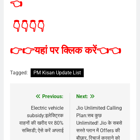
👈
👇👇👇👇
👉👉
यहां
पर क्लिक करें
👈👈
Tagged:
PM Kisan Update List
Previous:
Next:
Post
navigation
Electric vehicle
Jio Unlimited Calling
subsidy:इलेक्ट्रिक
Plan:सब कुछ
वाहनों की खरीद पर 80%
Unlimited! Jio के सबसे
सब्सिडी; ऐसे करें अप्लाई
सस्ते प्लान में Offers की
बौछार, रिचार्ज करवाने को