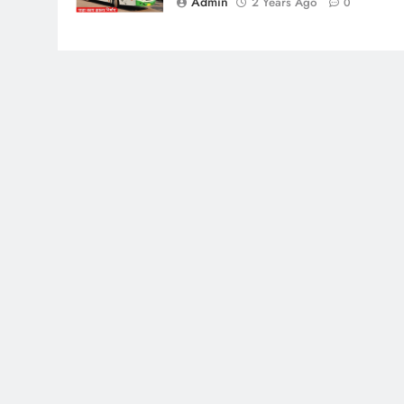
Admin
2 Years Ago
0