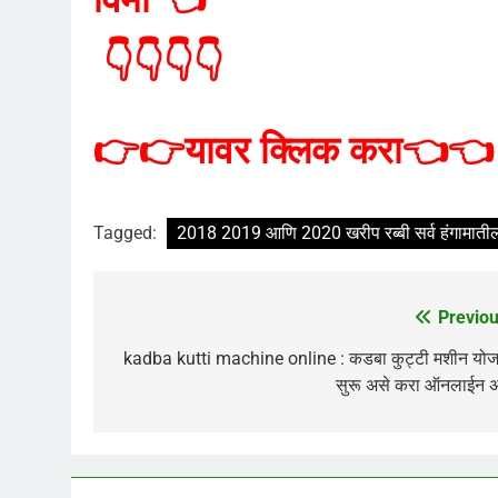
👇👇👇👇
👉👉
यावर क्लिक करा
👈👈
Tagged:
2018 2019 आणि 2020 खरीप रब्बी सर्व हंगामातील
Previou
Post
navigation
kadba kutti machine online : कडबा कुट्टी मशीन योज
सुरू असे करा ऑनलाईन अ