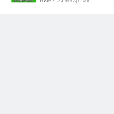
Admin
2 Years Ago
0