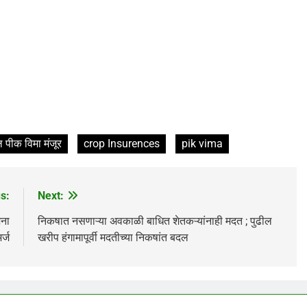
 पीक विमा मंजूर
crop Insurences
pik vima
s:
Next:
ना
निकषात नसणाऱ्या अवकाळी बाधित शेतकऱ्यांनाही मदत ; पुढील
र्ज
खरीप हंगामापूर्वी मदतीच्या निकषांत बदल