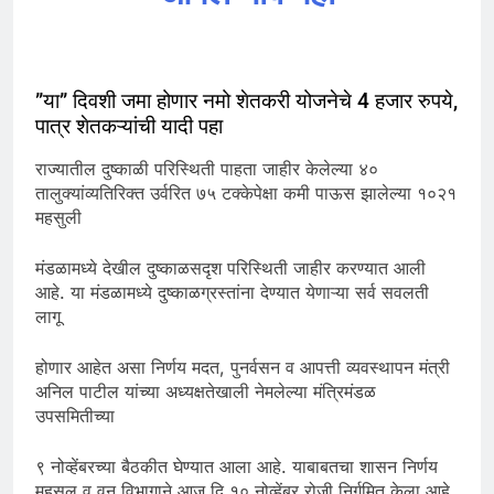
”या” दिवशी जमा होणार नमो शेतकरी योजनेचे 4 हजार रुपये,
पात्र शेतकऱ्यांची यादी पहा
राज्यातील दुष्काळी परिस्थिती पाहता जाहीर केलेल्या ४०
तालुक्यांव्यतिरिक्त उर्वरित ७५ टक्केपेक्षा कमी पाऊस झालेल्या १०२१
महसुली
मंडळामध्ये देखील दुष्काळसदृश परिस्थिती जाहीर करण्यात आली
आहे. या मंडळामध्ये दुष्काळग्रस्तांना देण्यात येणाऱ्या सर्व सवलती
लागू
होणार आहेत असा निर्णय मदत, पुनर्वसन व आपत्ती व्यवस्थापन मंत्री
अनिल पाटील यांच्या अध्यक्षतेखाली नेमलेल्या मंत्रिमंडळ
उपसमितीच्या
९ नोव्हेंबरच्या बैठकीत घेण्यात आला आहे. याबाबतचा शासन निर्णय
महसूल व वन विभागाने आज दि.१० नोव्हेंबर रोजी निर्गमित केला आहे.