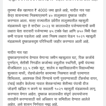
तुमच्या बँक खात्यात ₹ 4000 जमा झाले आहे, यादीत नाव पहा
केंद्र शासनाच्या निकषाप्रमाणे ४० तालुक्यात दुष्काळ जाहीर
करण्यात आला. मात्र राज्यातील उर्वरीत तालुक्यातील महसुली
मंडळामध्ये जून ते सप्टेंबर २०२३ या कालावधीत पर्जन्यमानाची कमी
लक्षात घेता सरासरी पर्जन्याच्या ७५ टक्के पेक्षा आणि ७५० मिमी पेक्षा
कमी पाऊस पडलेला आहे असा निकष लक्षात घेऊन १०२१ महसूली
मंडळामध्ये दुष्काळसदृश परिस्थिती जाहीर करण्यात आली आहे.
यादीत नाव पहा
दुष्काळग्रस्तांना देण्यात येणाऱ्या जमीन महसूलात घट, पिक कर्जाचे
पुनर्गठन, शेतीशी निगडीत कर्जाच्या वसुलीस स्थगिती, कृषी पंपाच्या
वीजबिलात ३३.५ टक्के सूट, शालेय व महाविद्यालयीन विद्यार्थ्यांच्या
शुल्कात माफी, रोहयोअंतर्गत कामाच्या निकषात काही प्रमाणात
शिथिलता, आवश्यक तिथे पिण्याचे पाणी पुरवण्यासाठी टँकर्सचा वापर,
टंचाई जाहीर केलेल्या गावात शेतकऱ्यांच्या शेतीच्या पंपाची वीज
जोडणी खंडित न करणे या सवलती १०२१ महसुली मंडळामध्ये लागू
करण्यात येणार आहेत. दुष्काळ कालावधीत संपूर्ण उपाययोजना
तातडीने करण्यासाठी सर्व अधिकार या समितीला देण्यात आलेले
आहेत, असे शासन निर्णयात नमूद आहे.