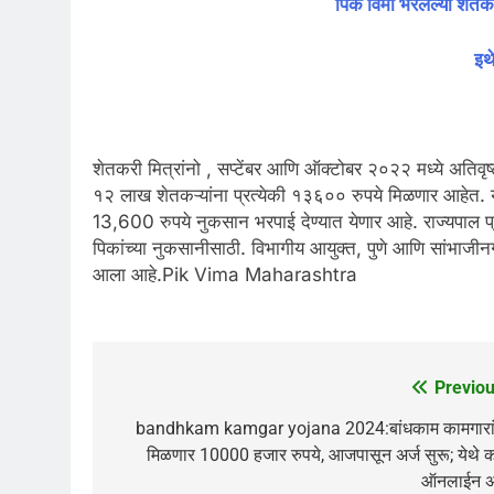
पिक विमा भरलेल्या शेतक
इथ
शेतकरी मित्रांनो , सप्टेंबर आणि ऑक्टोबर २०२२ मध्ये अतिवृष्
१२ लाख शेतकऱ्यांना प्रत्येकी १३६०० रुपये मिळणार आहेत. या दह
13,600 रुपये नुकसान भरपाई देण्यात येणार आहे. राज्यपाल प्
पिकांच्या नुकसानीसाठी. विभागीय आयुक्त, पुणे आणि सांभाजीन
आला आहे.Pik Vima Maharashtra
Previou
Post
navigation
bandhkam kamgar yojana 2024:बांधकाम कामगारां
मिळणार 10000 हजार रुपये, आजपासून अर्ज सुरू; येथे 
ऑनलाईन अर