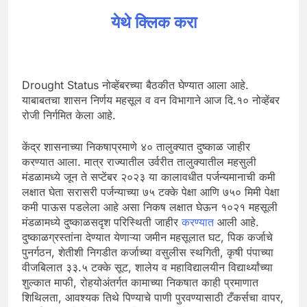
येथे क्लिक करा
Drought Status नोव्हेंबरच्या बैठकीत घेण्यात आला आहे.
याबाबतचा शासन निर्णय महसूल व वन विभागाने आज दि.१० नोव्हेंबर
रोजी निर्गमित केला आहे.
केंद्र शासनाच्या निकषाप्रमाणे ४० तालुक्यात दुष्काळ जाहीर
करण्यात आला. मात्र राज्यातील उर्वरीत तालुक्यातील महसुली
मंडळामध्ये जून ते सप्टेंबर २०२३ या कालावधीत पर्जन्यमानाची कमी
लक्षात घेता सरासरी पर्जन्याच्या ७५ टक्के पेक्षा आणि ७५० मिमी पेक्षा
कमी पाऊस पडलेला आहे असा निकष लक्षात घेऊन १०२१ महसूली
मंडळामध्ये दुष्काळसदृश परिस्थिती जाहीर
करण्यात
आली आहे.
दुष्काळग्रस्तांना देण्यात येणाऱ्या जमीन महसूलात घट, पिक कर्जाचे
पुनर्गठन, शेतीशी निगडीत कर्जाच्या वसुलीस स्थगिती, कृषी पंपाच्या
वीजबिलात ३३.५ टक्के सूट, शालेय व महाविद्यालयीन विद्यार्थ्यांच्या
शुल्कात माफी, रोहयोअंतर्गत कामाच्या निकषात काही प्रमाणात
शिथिलता, आवश्यक तिथे पिण्याचे पाणी पुरवण्यासाठी टँकर्सचा वापर,