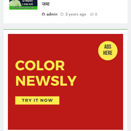
जमा
admin
3 years ago
0