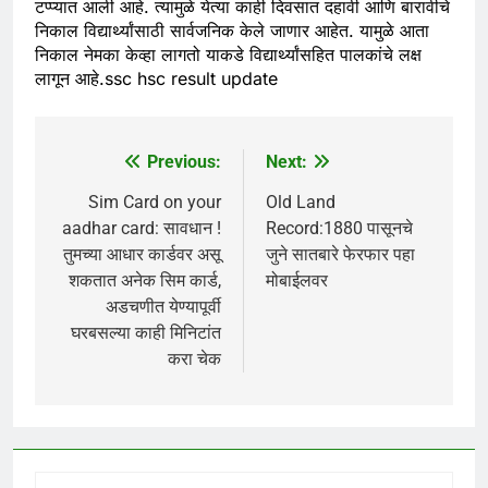
टप्प्यात आली आहे. त्यामुळे येत्या काही दिवसात दहावी आणि बारावीचे
निकाल विद्यार्थ्यांसाठी सार्वजनिक केले जाणार आहेत. यामुळे आता
निकाल नेमका केव्हा लागतो याकडे विद्यार्थ्यांसहित पालकांचे लक्ष
लागून आहे.ssc hsc result update
Previous:
Next:
Post
navigation
Sim Card on your
Old Land
aadhar card: सावधान !
Record:1880 पासूनचे
तुमच्या आधार कार्डवर असू
जुने सातबारे फेरफार पहा
शकतात अनेक सिम कार्ड,
मोबाईलवर
अडचणीत येण्यापूर्वी
घरबसल्या काही मिनिटांत
करा चेक