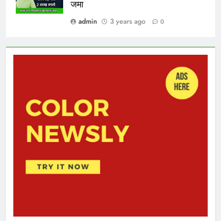
जमा
admin
3 years ago
0