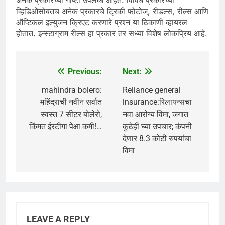
अनेक प्रकारच्या गोष्टी उपलब्ध आहेत. विविध प्रकारच्या
व्हिडिओंसोबतच अनेक प्रकारचे ट्रिकी फोटोज्, रीडल्स, रील्स आणि
ऑप्टिकल इल्युजन क्रिएट करणारे प्रश्न या ठिकाणी व्हायरल
होतात. इन्स्टाग्राम रील्स हा प्रकार तर सध्या विशेष लोकप्रिय आहे.
Previous:
Next:
Post
navigation
mahindra bolero:
Reliance general
महिंद्राची नवीन सर्वात
insurance:रिलायन्सचा
स्वस्त 7 सीटर बोलेरो,
नवा आरोग्य विमा, जगात
किंमत ईरटीगा पेक्षा कमी!…
कुठेही घ्या उपचार; कंपनी
देणार 8.3 कोटी रुपयांचा
विमा
LEAVE A REPLY