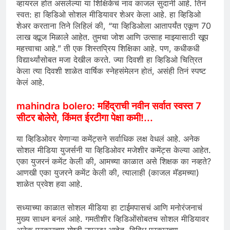
व्हायरल होत असलेल्या या शिक्षिकेचं नाव काजल सुदानी आहे. तिनं
स्वत: हा व्हिडिओ सोशल मीडियावर शेअर केला आहे. हा व्हिडिओ
शेअर करताना तिने लिहिलं की, “या व्हिडिओला आतापर्यंत एकूण 70
लाख व्ह्यूज मिळाले आहेत. तुमचा जोश आणि उत्साह माझ्यासाठी खूप
महत्त्वाचा आहे.” ती एक शिस्तप्रिय शिक्षिका आहे. पण, कधीकधी
विद्यार्थ्यांसोबत मजा देखील करते. ज्या दिवशी हा व्हिडिओ चित्रित
केला त्या दिवशी शाळेत वार्षिक स्नेहसंमेलन होतं, असंही तिनं स्पष्ट
केलं आहे.
mahindra bolero: महिंद्राची नवीन सर्वात स्वस्त 7
सीटर बोलेरो, किंमत ईरटीगा पेक्षा कमी!…
या व्हिडिओवर येणाऱ्या कमेंट्सने सर्वाधिक लक्ष वेधलं आहे. अनेक
सोशल मीडिया युजर्सनी या व्हिडिओवर मजेशीर कमेंट्स केल्या आहेत.
एका युजरनं कमेंट केली की, आमच्या काळात असे शिक्षक का नव्हते?
आणखी एका युजरने कमेंट केली की, त्यालाही (काजल मॅडमच्या)
शाळेत प्रवेश हवा आहे.
सध्याच्या काळात सोशल मीडिया हा टाईमपासचं आणि मनोरंजनाचं
मुख्य साधन बनलं आहे. गमतीशीर व्हिडिओंसोबतच सोशल मीडियावर