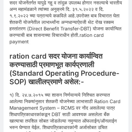
सदर योजनेंतर्गत यापुढे गहू व तांदुळ उपलब्ध होणार नसल्याचे भारतीय
अन्न महामंडळाने त्यांच्या अनुक्रमे दि. ३१.५.२०२२ व दि.
१.९.२०२२ च्या पत्रान्वये कळविले आहे.उपरोक्त बाब विचारात घेता
शेतकरी योजनेतील लाभार्थ्यांना अन्नधान्याऐवजी थेट रोख रक्कम
हस्तांतरण (Direct Benefit Transfer-DBT) योजना कार्यान्वित
करण्याची बाब शासनाच्या विचाराधीन होती.ration card
payment
ration card सदर योजना कार्यान्वित
करण्यासाठी प्रमाणभूत कार्यप्रणाली
(Standard Operating Procedure-
SOP) खालीलप्रमाणे असेल:-
१) दि. २४.७.२०१५ च्या शासन निर्णयान्वये निश्चित करण्यात
आलेल्या निकषांनुसार शेतकरी योजनेच्या लाभासाठी Ration Card
Management System – RCMS वर नोंद असलेल्या पात्र
शिधापत्रिकाधारकांकडून DBT साठी आवश्यक असलेला बँक
खात्याचा तपशिल सोबत जोडलेल्या नमुन्यात ऑफलाईन/ऑनलाईन
भरुन घेण्यात येईल. शिधापत्रिकाधारकांनी अर्जासोबत उचित