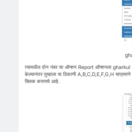
gh
त्यामधील दोन नंबर चा ऑप्शन Report ऑप्शनला gharkul yo
केल्यानंतर तुम्हाला या ठिकाणी A,B,C,D,E,F,G,H याप्र
क्लिक करायचे आहे.