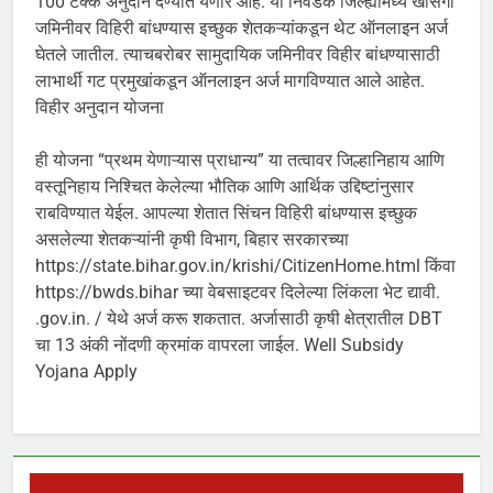
100 टक्के अनुदान देण्यात येणार आहे. या निवडक जिल्ह्यांमध्ये खासगी
जमिनीवर विहिरी बांधण्यास इच्छुक शेतकऱ्यांकडून थेट ऑनलाइन अर्ज
घेतले जातील. त्याचबरोबर सामुदायिक जमिनीवर विहीर बांधण्यासाठी
लाभार्थी गट प्रमुखांकडून ऑनलाइन अर्ज मागविण्यात आले आहेत.
विहीर अनुदान योजना
ही योजना “प्रथम येणाऱ्यास प्राधान्य” या तत्वावर जिल्हानिहाय आणि
वस्तूनिहाय निश्चित केलेल्या भौतिक आणि आर्थिक उद्दिष्टांनुसार
राबविण्यात येईल. आपल्या शेतात सिंचन विहिरी बांधण्यास इच्छुक
असलेल्या शेतकऱ्यांनी कृषी विभाग, बिहार सरकारच्या
https://state.bihar.gov.in/krishi/CitizenHome.html किंवा
https://bwds.bihar च्या वेबसाइटवर दिलेल्या लिंकला भेट द्यावी.
.gov.in. / येथे अर्ज करू शकतात. अर्जासाठी कृषी क्षेत्रातील DBT
चा 13 अंकी नोंदणी क्रमांक वापरला जाईल. Well Subsidy
Yojana Apply