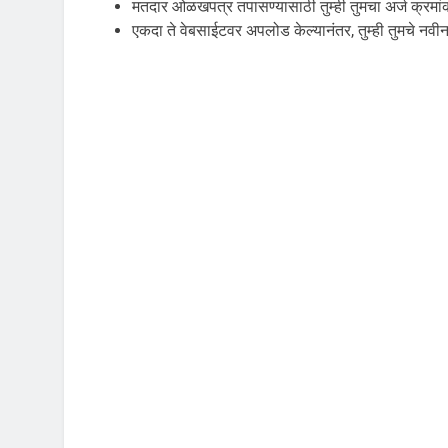
मतदार ओळखपत्र तपासण्यासाठी तुम्ही तुमचा अर्ज क्रमा
एकदा ते वेबसाईटवर अपलोड केल्यानंतर, तुम्ही तुमचे नव