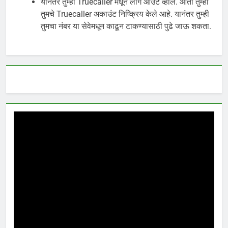
यानंतर तुम्ही Truecaller मधून लॉग आउट व्हाल. आता तुम्ही
तुमचे Truecaller अकाउंट निष्क्रिय केले आहे. यानंतर तुम्ही
तुमचा नंबर या सेवेमधून काढून टाकण्यासाठी पुढे जाऊ शकता.