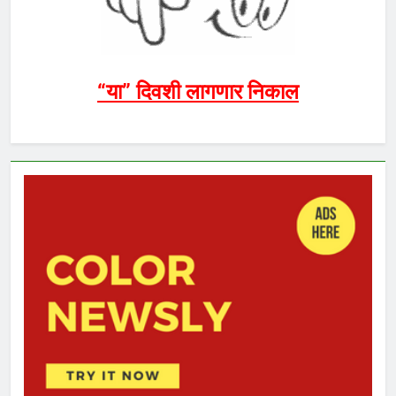
“या” दिवशी लागणार निकाल