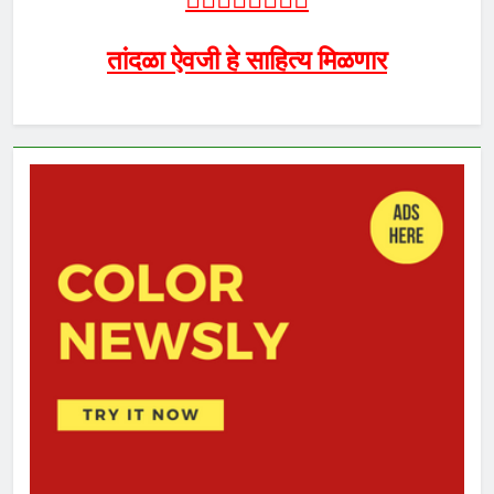
तांदळा ऐवजी हे साहित्य मिळणार