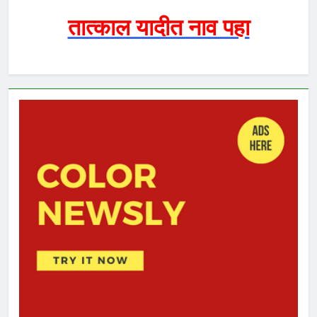
तात्काल यादीत नाव पहा