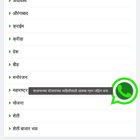
अर्थविश्व
औरंगाबाद
क्राईम
क्रीडा
देश
बीड
मनोरंजन
महाराष्ट्र
योजना
शेती
शेती बाजार भाव