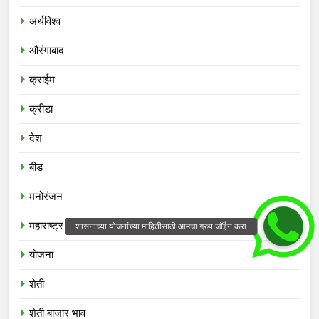
अर्थविश्व
औरंगाबाद
क्राईम
क्रीडा
देश
बीड
मनोरंजन
महाराष्ट्र
योजना
शेती
शेती बाजार भाव