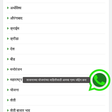
अर्थविश्व
औरंगाबाद
क्राईम
क्रीडा
देश
बीड
मनोरंजन
महाराष्ट्र
योजना
शेती
शेती बाजार भाव