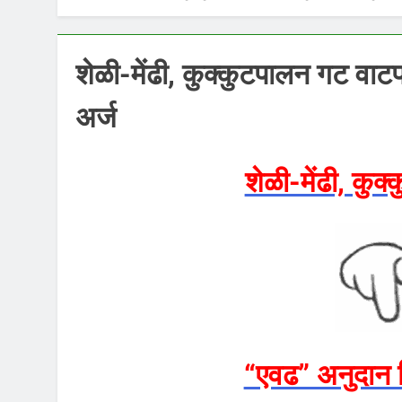
शेळी-मेंढी, कुक्कुटपालन गट वा
अर्ज
शेळी-मेंढी, कुक
“एवढ” अनुदान 