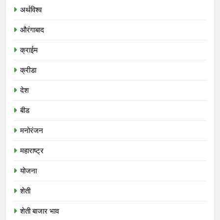
अर्थविश्व
औरंगाबाद
क्राईम
क्रीडा
देश
बीड
मनोरंजन
महाराष्ट्र
योजना
शेती
शेती बाजार भाव