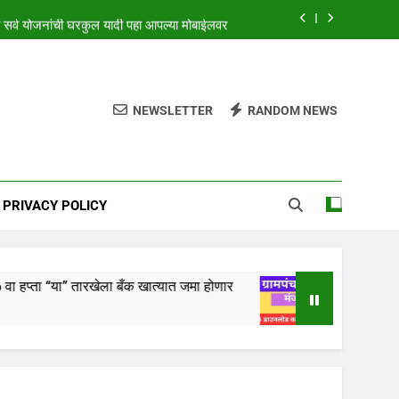
्व योजनांची घरकुल यादी पहा आपल्या मोबाईलवर
” तारखेला लागणार,येथे पहा कधी लागणार निकाल
NO इलेक्ट्रिक कार, 315 किलोमीटर अवरेज सह
NEWSLETTER
RANDOM NEWS
6 वा हप्ता “या” तारखेला बँक खात्यात जमा होणार
्व योजनांची घरकुल यादी पहा आपल्या मोबाईलवर
PRIVACY POLICY
ारखेला बँक खात्यात जमा होणार
gharkul yojana 2024:आ
2 Years Ago