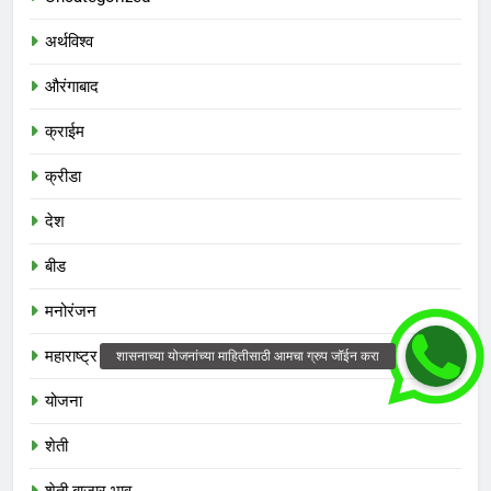
अर्थविश्व
औरंगाबाद
क्राईम
क्रीडा
देश
बीड
मनोरंजन
महाराष्ट्र
योजना
शेती