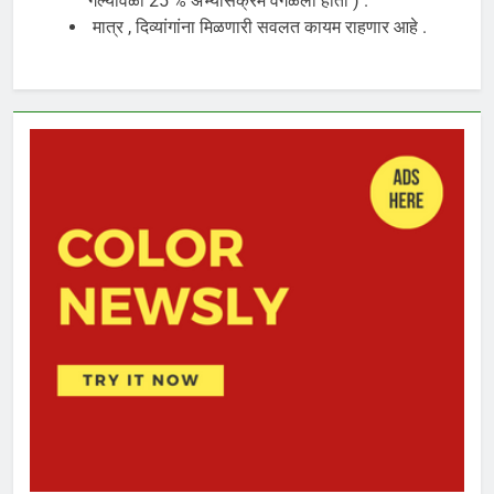
गेल्यावेळी 25 % अभ्यासक्रम वगळला होता ) .
मात्र , दिव्यांगांना मिळणारी सवलत कायम राहणार आहे .