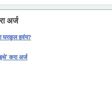
रा अर्ज
ला घरकुल हवंय?
इथे’ करा अर्ज