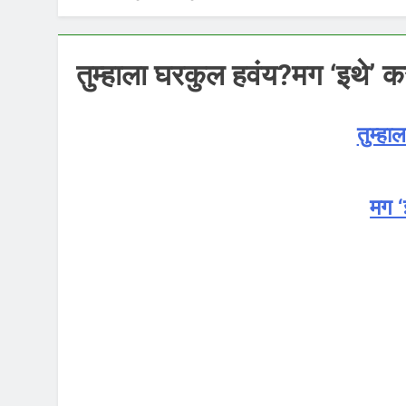
तुम्हाला घरकुल हवंय?मग ‘इथे’ क
तुम्हा
मग ‘