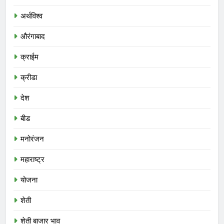
अर्थविश्व
औरंगाबाद
क्राईम
क्रीडा
देश
बीड
मनोरंजन
महाराष्ट्र
योजना
शेती
शेती बाजार भाव