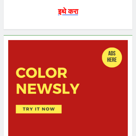
इथे करा