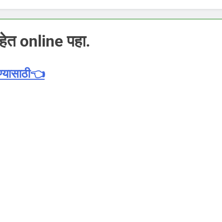
हेत online पहा.
्यासाठी
👈