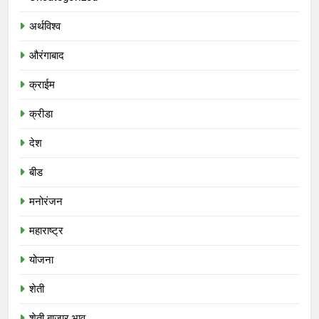
अर्थविश्व
औरंगाबाद
क्राईम
क्रीडा
देश
बीड
मनोरंजन
महाराष्ट्र
योजना
शेती
शेती बाजार भाव