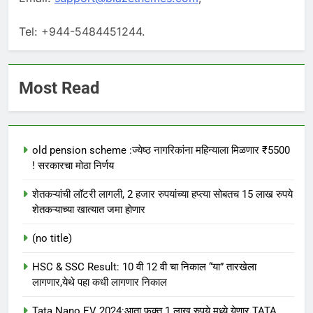
Tel: +944-5484451244.
Most Read
old pension scheme :ज्येष्ठ नागरिकांना महिन्याला मिळणार ₹5500
! सरकारचा मोठा निर्णय
शेतकऱ्यांची लॉटरी लागली, 2 हजार रुपयांच्या हप्त्या सोबतच 15 लाख रुपये
शेतकऱ्याच्या खात्यात जमा होणार
(no title)
HSC & SSC Result: 10 वी 12 वी चा निकाल “या” तारखेला
लागणार,येथे पहा कधी लागणार निकाल
Tata Nano EV 2024:आता फक्त 1 लाख रुपये मध्ये येणार TATA